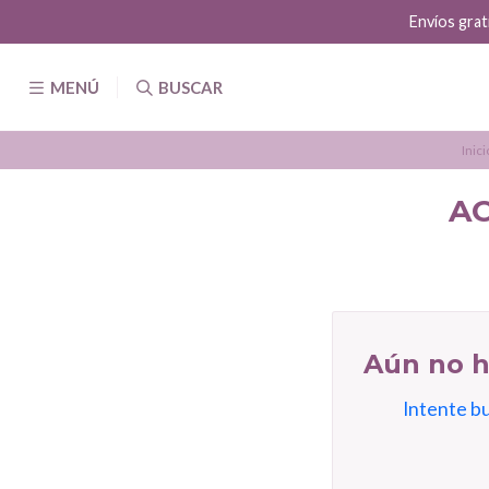
Envíos grat
MENÚ
BUSCAR
Inici
A
Aún no h
Intente b