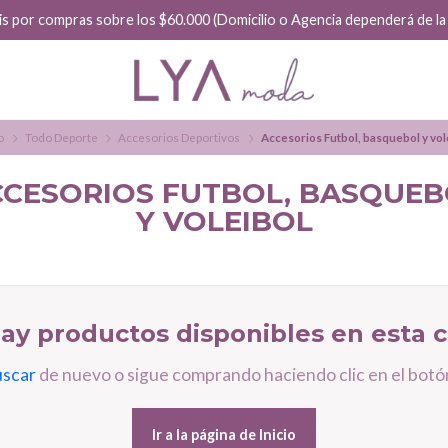
is por compras sobre los $60.000 (Domicilio o Agencia dependerá de la f
o
Todo Deporte
Accesorios Deportivos
Accesorios Futbol, basquebol y vol
CCESORIOS FUTBOL, BASQUEB
Y VOLEIBOL
ay productos disponibles en esta c
uscar
de nuevo o sigue comprando haciendo clic en el botón
Ir a la página de Inicio