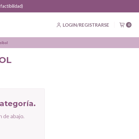
actibilidad)
LOGIN/REGISTRARSE
0
eibol
OL
ategoría.
 de abajo.