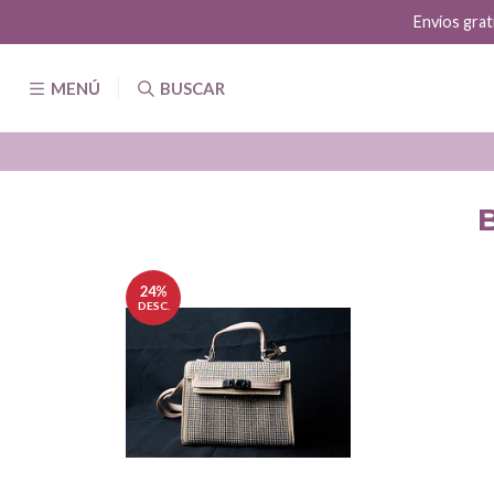
Envíos grat
MENÚ
BUSCAR
24%
DESC.