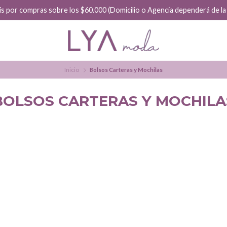
is por compras sobre los $60.000 (Domicilio o Agencia dependerá de la f
Inicio
Bolsos Carteras y Mochilas
BOLSOS CARTERAS Y MOCHILA