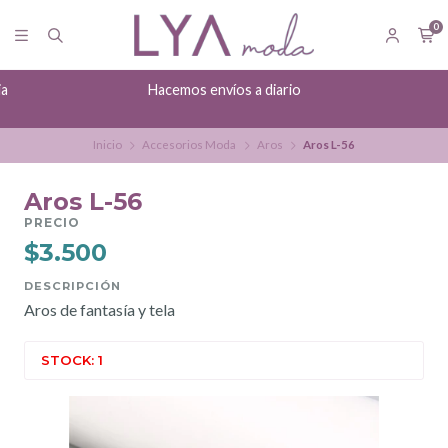
0
ia
Hacemos envíos a diario
Inicio
Accesorios Moda
Aros
Aros L-56
Aros L-56
PRECIO
$3.500
DESCRIPCIÓN
Aros de fantasía y tela
STOCK: 1