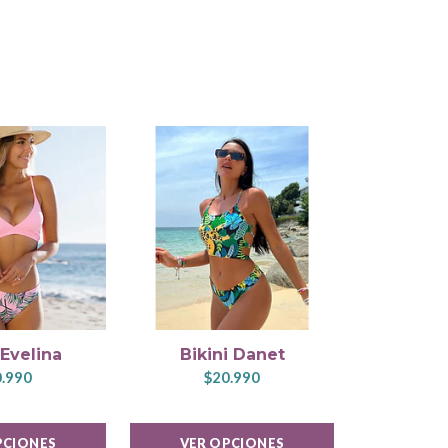
 Evelina
Bikini Danet
Bikin
.990
$20.990
$2
PCIONES
VER OPCIONES
VER 