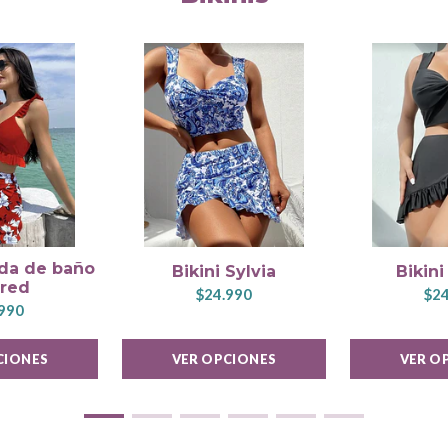
lida de baño
Bikini Sylvia
Bikini
dred
$24.990
$24
990
CIONES
VER OPCIONES
VER O