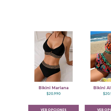
Bikini Mariana
Bikini A
$20.990
$20.
VER OPCIONES
VER OP