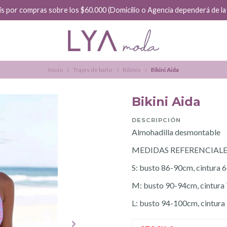
is por compras sobre los $60.000 (Domicilio o Agencia dependerá de la f
Inicio
Trajes de baño
Bikinis
Bikini Aida
Bikini Aida
DESCRIPCIÓN
Almohadilla desmontable
MEDIDAS REFERENCIALE
S: busto 86-90cm, cintura
M: busto 90-94cm, cintura
L: busto 94-100cm, cintur