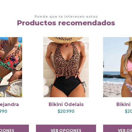
Puede que te interesen estos
Productos recomendados
lejandra
Bikini Odelais
Bikini
990
$20.990
$20
CIONES
VER OPCIONES
VER O