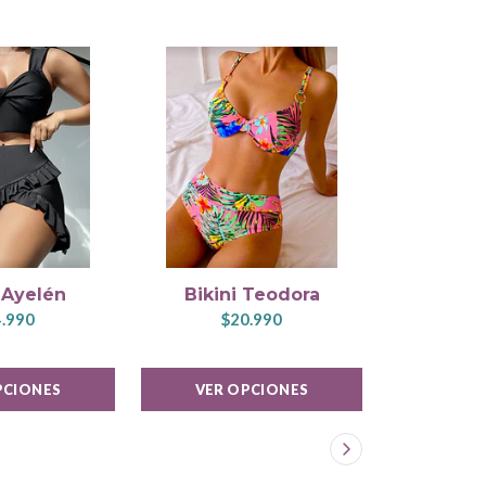
 Ayelén
Bikini Teodora
Biki
.990
$20.990
$2
PCIONES
VER OPCIONES
VER 