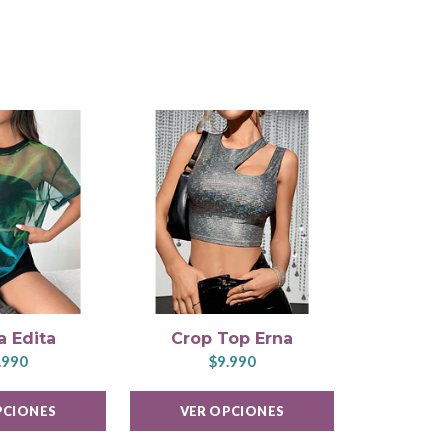
a Edita
Crop Top Erna
Poler
.990
$9.990
$1
PCIONES
VER OPCIONES
VER 