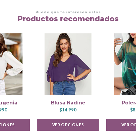
Puede que te interesen estos
Productos recomendados
Eugenia
Blusa Nadine
Poler
990
$14.990
$8
CIONES
VER OPCIONES
VER O