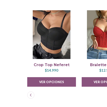
Crop Top Neferet
Bralett
$14.990
$12.
VER OPCIONES
VER OP