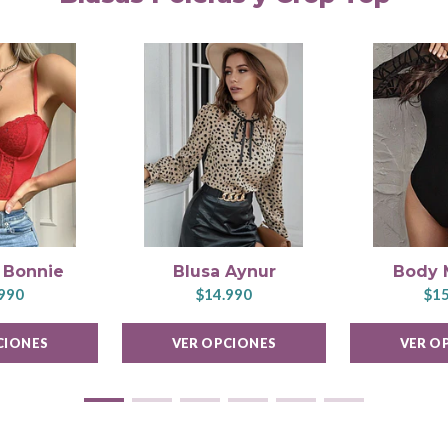
e Bonnie
Blusa Aynur
Body 
990
$14.990
$15
CIONES
VER OPCIONES
VER O