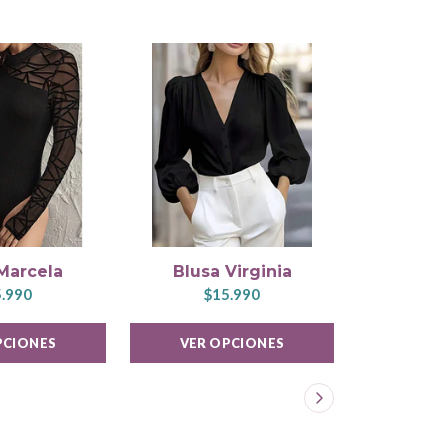
Marcela
Blusa Virginia
Polera
.990
$15.990
$1
PCIONES
VER OPCIONES
VER 