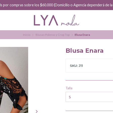
is por compras sobre los $60.000 (Domicilio o Agencia dependerá de la f
Inicio
Blusas Poleras y Crop Top
Blusa Enara
Blusa Enara
SKU: J11
Talla