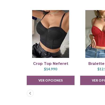
Crop Top Neferet
Bralett
$14.990
$12.
VER OPCIONES
VER OP