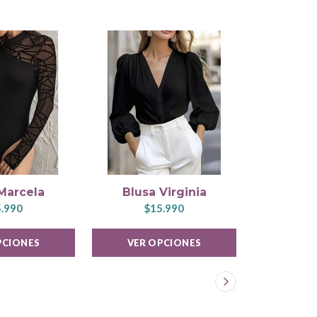
Marcela
Blusa Virginia
Polera
.990
$15.990
$1
PCIONES
VER OPCIONES
VER 