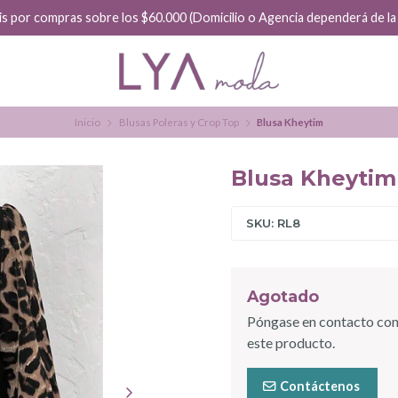
is por compras sobre los $60.000 (Domicilio o Agencia dependerá de la f
Inicio
Blusas Poleras y Crop Top
Blusa Kheytim
Blusa Kheytim
SKU: RL8
Agotado
Póngase en contacto con
este producto.
Contáctenos