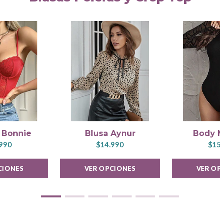
e Bonnie
Blusa Aynur
Body 
990
$14.990
$15
CIONES
VER OPCIONES
VER O