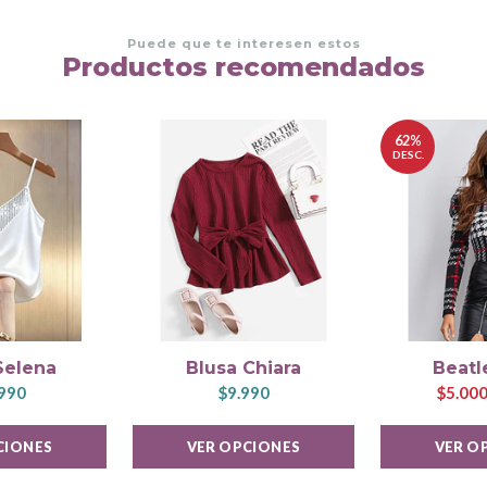
Puede que te interesen estos
Productos recomendados
62%
DESC.
Selena
Blusa Chiara
Beatl
990
$9.990
$5.00
CIONES
VER OPCIONES
VER O