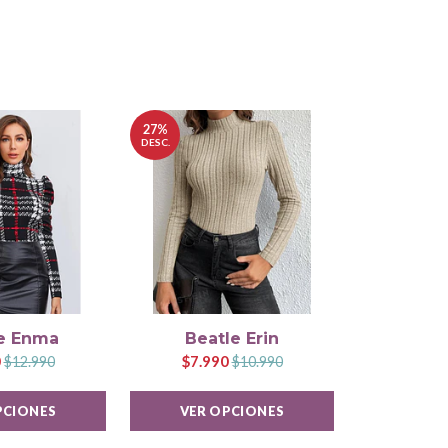
27%
DESC.
e Enma
Beatle Erin
Blus
0
$7.990
$1
$12.990
$10.990
PCIONES
VER OPCIONES
VER 