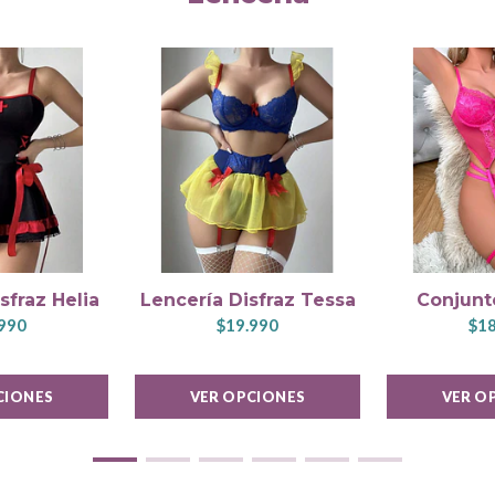
sfraz Helia
Lencería Disfraz Tessa
Conjunt
990
$19.990
$18
CIONES
VER OPCIONES
VER O