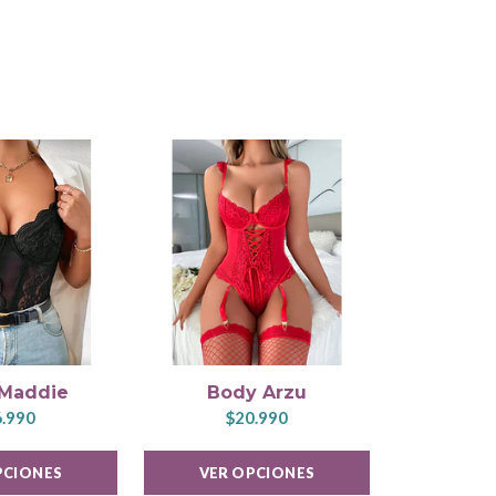
Maddie
Body Arzu
Body
.990
$20.990
$1
PCIONES
VER OPCIONES
VER 