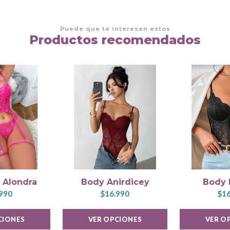
Puede que te interesen estos
Productos recomendados
 Alondra
Body Anirdicey
Body 
990
$16.990
$16
CIONES
VER OPCIONES
VER O