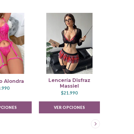
Lencería Disfraz
o Alondra
Lencería D
Massiel
.990
$1
$21.990
PCIONES
VER OPCIONES
VER 