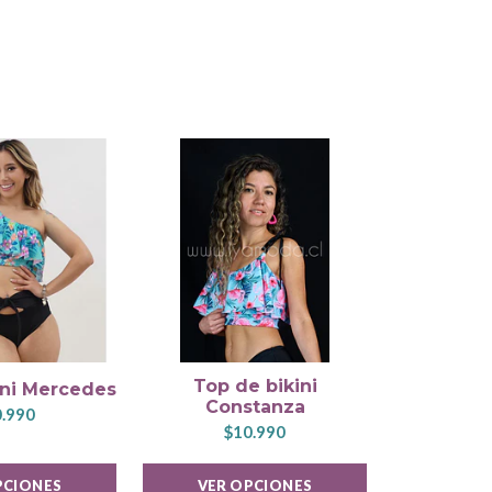
Top de bikini
Guante Ci
ini Mercedes
Constanza
GR
.990
$10.990
$1
PCIONES
VER OPCIONES
VER 