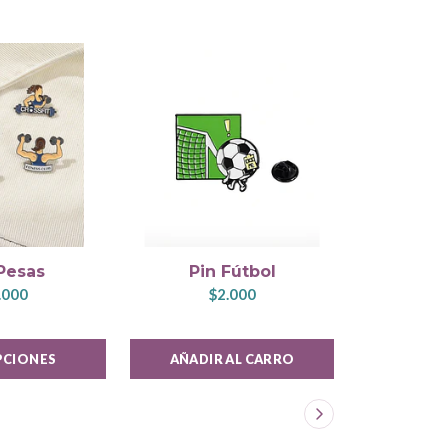
Calcetas
Pesas
Pin Fútbol
GR
.000
$2.000
$
PCIONES
AÑADIR AL CARRO
VER 