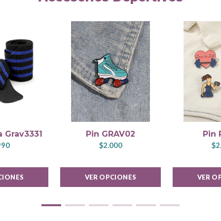
 Grav3331
Pin GRAV02
Pin 
990
$2.000
$2
CIONES
VER OPCIONES
VER O