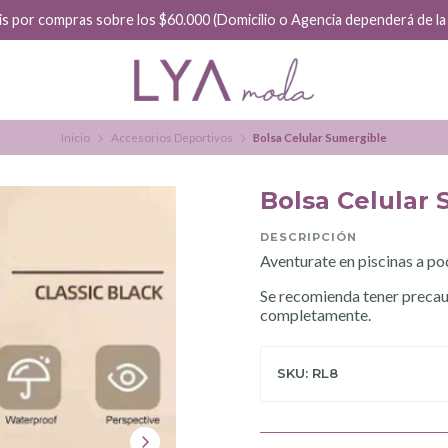
is por compras sobre los $60.000 (Domicilio o Agencia dependerá de la f
Inicio
Accesorios Deportivos
Bolsa Celular Sumergible
Bolsa Celular
DESCRIPCIÓN
Aventurate en piscinas a po
Se recomienda tener precauc
completamente.
SKU: RL8