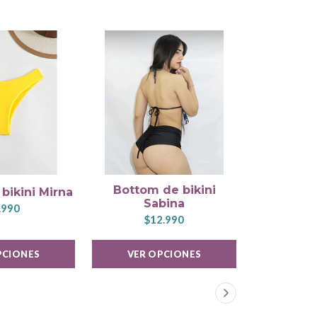
Bottom de bikini
Bottom
bikini Mirna
Sabina
Fe
.990
$12.990
$
PCIONES
VER OPCIONES
VER 