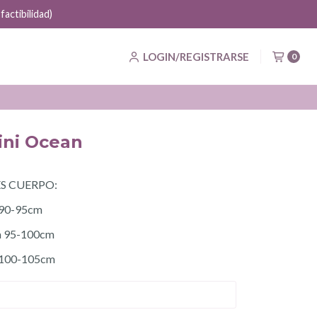
actibilidad)
LOGIN/REGISTRARSE
0
ini Ocean
S CUERPO:
a 90-95cm
ra 95-100cm
a 100-105cm