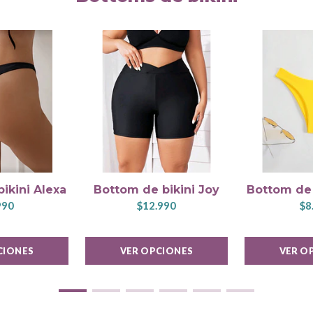
ikini Alexa
Bottom de bikini Joy
Bottom de 
990
$12.990
$8
CIONES
VER OPCIONES
VER O