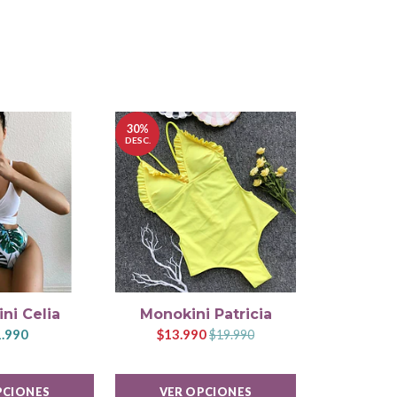
30%
DESC.
ni Celia
Monokini Patricia
Bikini
.990
$13.990
$2
$19.990
PCIONES
VER OPCIONES
VER 