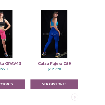
Calza 
rta GRAV43
Calza Fajera C59
GR
.990
$12.990
$1
PCIONES
VER OPCIONES
VER 