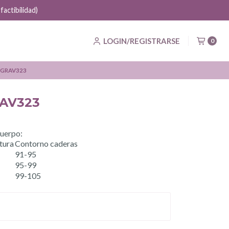
LOGIN/REGISTRARSE
0
i GRAV323
RAV323
cuerpo:
tura
Contorno caderas
91-95
95-99
99-105