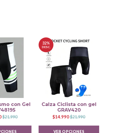
32%
DESC.
ismo con Gel
Calza Ciclista con gel
Polera d
48195
GRAV420
GR
0
$14.990
$1
$21.990
$21.990
PCIONES
VER OPCIONES
VER 