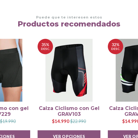
Puede que te interesen estos
Productos recomendados
35%
32%
DESC.
DESC.
smo con gel
Calza Ciclismo con Gel
Calza Cicl
V229
GRAV103
GRAV
$14.990
$14.99
$19.990
$22.990
CIONES
VER OPCIONES
VER O