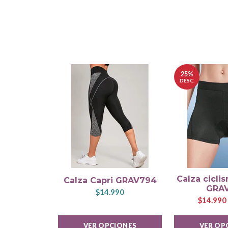
25%
DESC.
Calza cicli
Calza Capri GRAV794
GRA
$14.990
$14.990
VER OPCIONES
VER OP