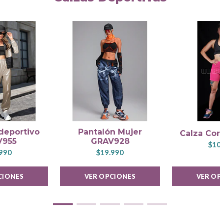
deportivo
Pantalón Mujer
Calza Co
V955
GRAV928
$10
990
$19.990
CIONES
VER OPCIONES
VER O