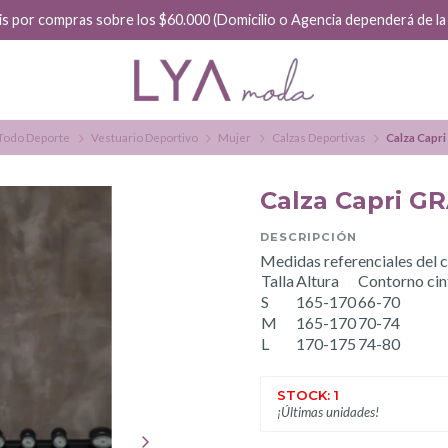
 $60.000 (Domicilio o Agencia dependerá de la factibilidad)
Todo Deporte
Vestuario Deportivo
Mujer
Calzas Deportivas
Calza Capr
Calza Capri G
DESCRIPCIÓN
Medidas referenciales del 
Talla
Altura
Contorno cin
S
165-170
66-70
M
165-170
70-74
L
170-175
74-80
STOCK: 1
¡Últimas unidades!