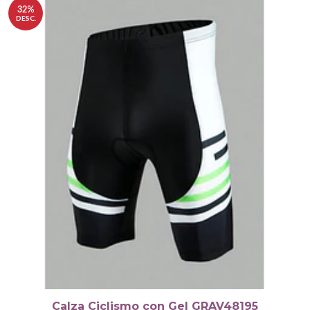
32%
DESC.
Calza Ciclismo con Gel GRAV48195