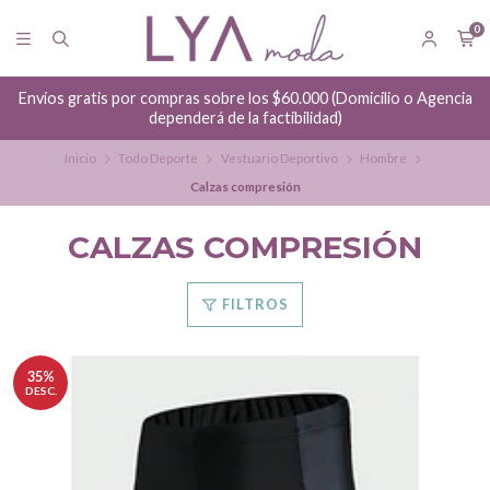
0
Envíos gratis por compras sobre los $60.000 (Domicilio o Agencia
dependerá de la factibilidad)
Inicio
Todo Deporte
Vestuario Deportivo
Hombre
Calzas compresión
CALZAS COMPRESIÓN
FILTROS
35%
DESC.