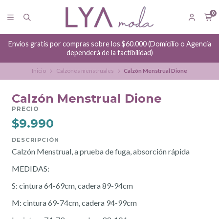
0
Envíos gratis por compras sobre los $60.000 (Domicilio o Agencia
dependerá de la factibilidad)
Inicio
Calzones menstruales
Calzón Menstrual Dione
Calzón Menstrual Dione
PRECIO
$9.990
DESCRIPCIÓN
Calzón Menstrual, a prueba de fuga, absorción rápida
MEDIDAS:
S: cintura 64-69cm, cadera 89-94cm
M: cintura 69-74cm, cadera 94-99cm