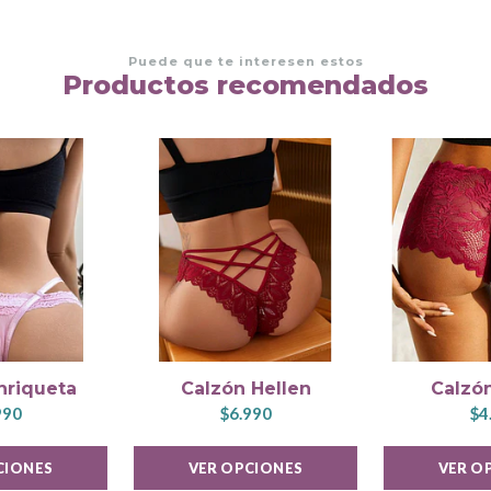
Puede que te interesen estos
Productos recomendados
nriqueta
Calzón Hellen
Calzón
990
$6.990
$4
CIONES
VER OPCIONES
VER O