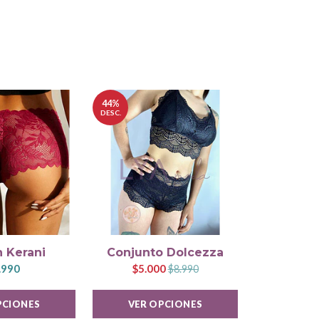
44%
DESC.
 Kerani
Conjunto Dolcezza
Brale
.990
$5.000
$
$8.990
PCIONES
VER OPCIONES
VER 