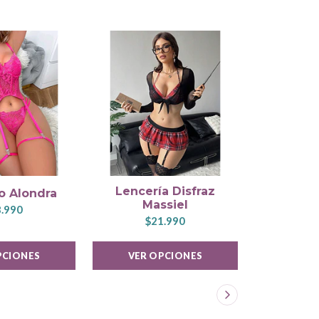
Lencería Disfraz
o Alondra
Lencería D
Massiel
.990
$1
$21.990
PCIONES
VER OPCIONES
VER 