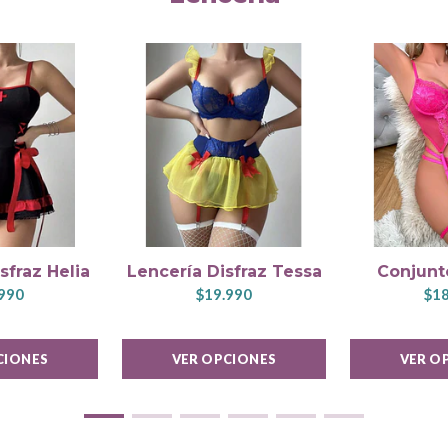
sfraz Helia
Lencería Disfraz Tessa
Conjunt
990
$19.990
$18
CIONES
VER OPCIONES
VER O