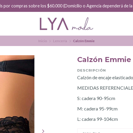
is por compras sobre los $60.000 (Domicilio o Agencia dependerá de la f
Inicio
Lencería
Calzón Emmie
Calzón Emmie
DESCRIPCIÓN
Calzón de encaje elasticad
MEDIDAS REFERENCIALE
S: cadera 90-95cm
M: cadera 95-99cm
L: cadera 99-104cm