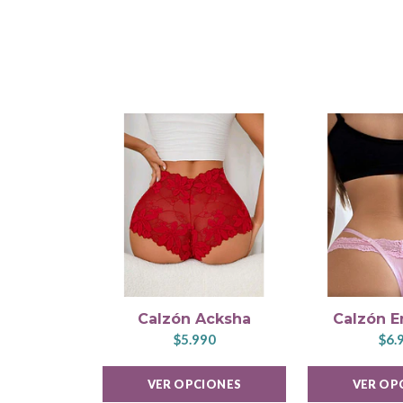
Calzón Acksha
Calzón E
$5.990
$6.
VER OPCIONES
VER OP