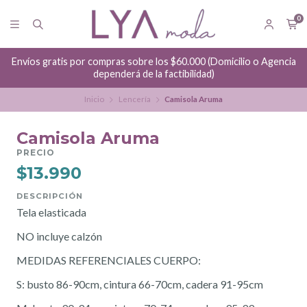
0
Envíos gratis por compras sobre los $60.000 (Domicilio o Agencia
dependerá de la factibilidad)
Inicio
Lencería
Camisola Aruma
Camisola Aruma
PRECIO
$13.990
DESCRIPCIÓN
Tela elasticada
NO incluye calzón
MEDIDAS REFERENCIALES CUERPO:
S: busto 86-90cm, cintura 66-70cm, cadera 91-95cm