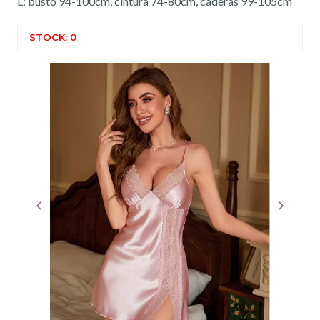
L: busto 94-100cm, cintura 74-80cm, caderas 99-105cm
STOCK: 0