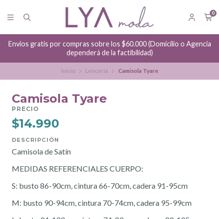
0
Envíos gratis por compras sobre los $60.000 (Domicilio o Agencia
dependerá de la factibilidad)
Inicio
Lencería
Camisola Tyare
Camisola Tyare
PRECIO
$14.990
DESCRIPCIÓN
Camisola de Satín
MEDIDAS REFERENCIALES CUERPO:
S: busto 86-90cm, cintura 66-70cm, cadera 91-95cm
M: busto 90-94cm, cintura 70-74cm, cadera 95-99cm