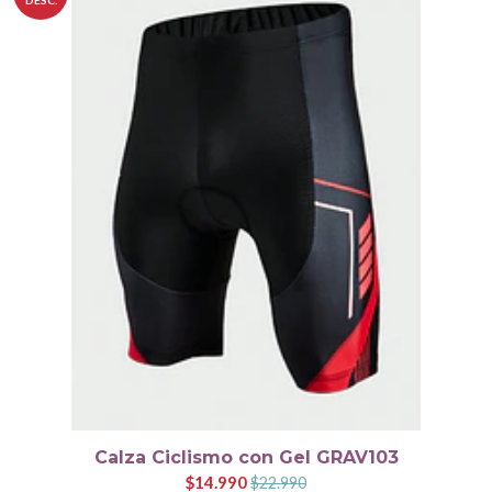
Calza Ciclismo con Gel GRAV103
$14.990
$22.990