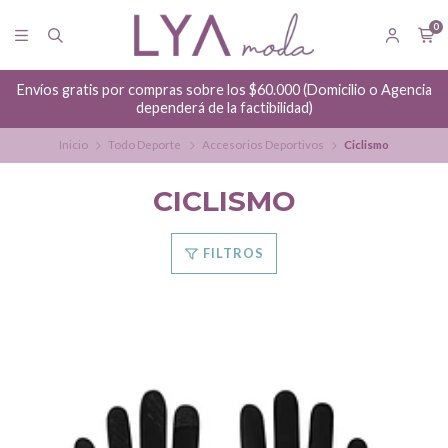
0
Envíos gratis por compras sobre los $60.000 (Domicilio o Agencia
dependerá de la factibilidad)
Inicio
Todo Deporte
Accesorios Deportivos
Ciclismo
CICLISMO
FILTROS