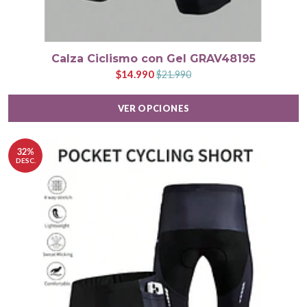
Calza Ciclismo con Gel GRAV48195
$14.990
$21.990
VER OPCIONES
32%
DESC.