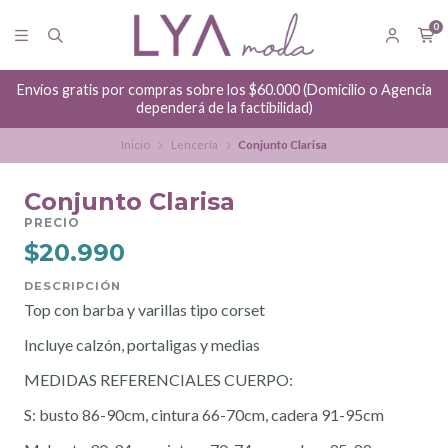
0
Envíos gratis por compras sobre los $60.000 (Domicilio o Agencia
dependerá de la factibilidad)
Inicio
Lencería
Conjunto Clarisa
Conjunto Clarisa
PRECIO
$20.990
DESCRIPCIÓN
Top con barba y varillas tipo corset
Incluye calzón, portaligas y medias
MEDIDAS REFERENCIALES CUERPO:
S: busto 86-90cm, cintura 66-70cm, cadera 91-95cm