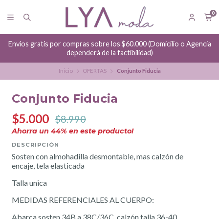
0
Envíos gratis por compras sobre los $60.000 (Domicilio o Agencia
dependerá de la factibilidad)
Inicio
OFERTAS
Conjunto Fiducia
Conjunto Fiducia
$5.000
$8.990
Ahorra un
44
% en este producto!
DESCRIPCIÓN
Sosten con almohadilla desmontable, mas calzón de
encaje, tela elasticada
Talla unica
MEDIDAS REFERENCIALES AL CUERPO:
Abarca sosten 34B a 38C/36C, calzón talla 36-40