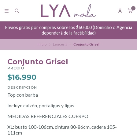
0
Agencia
Hacemos envíos a diario
Inicio
Lencería
Conjunto Grisel
Conjunto Grisel
PRECIO
$16.990
DESCRIPCIÓN
Top con barba
Incluye calzón, portaligas y ligas
MEDIDAS REFERENCIALES CUERPO:
XL: busto 100-106cm, cintura 80-86cm, cadera 105-
111cm