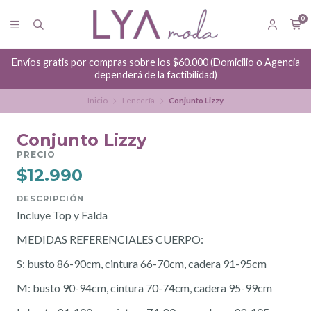
0
Envíos gratis por compras sobre los $60.000 (Domicilio o Agencia
dependerá de la factibilidad)
Inicio
Lencería
Conjunto Lizzy
Conjunto Lizzy
PRECIO
$12.990
DESCRIPCIÓN
Incluye Top y Falda
MEDIDAS REFERENCIALES CUERPO:
S: busto 86-90cm, cintura 66-70cm, cadera 91-95cm
M: busto 90-94cm, cintura 70-74cm, cadera 95-99cm