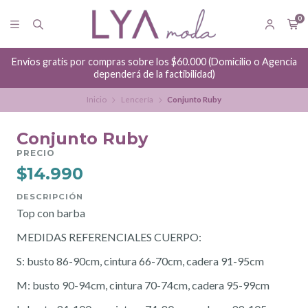
0
Envíos gratis por compras sobre los $60.000 (Domicilio o Agencia
dependerá de la factibilidad)
Inicio
Lencería
Conjunto Ruby
Conjunto Ruby
PRECIO
$14.990
DESCRIPCIÓN
Top con barba
MEDIDAS REFERENCIALES CUERPO:
S: busto 86-90cm, cintura 66-70cm, cadera 91-95cm
M: busto 90-94cm, cintura 70-74cm, cadera 95-99cm