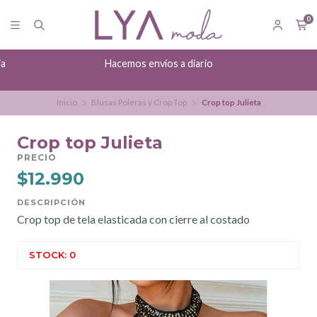
0
ia
Hacemos envíos a diario
Inicio
Blusas Poleras y Crop Top
Crop top Julieta
Crop top Julieta
PRECIO
$12.990
DESCRIPCIÓN
Crop top de tela elasticada con cierre al costado
STOCK: 0