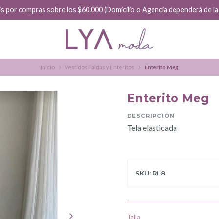
is por compras sobre los $60.000 (Domicilio o Agencia dependerá de la f
Inicio
Vestidos Faldas y Enteritos
Enterito Meg
Enterito Meg
DESCRIPCIÓN
Tela elasticada
SKU: RL8
Talla