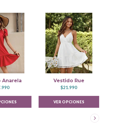
 Anarela
Vestido Rue
Vest
.990
$21.990
$1
PCIONES
VER OPCIONES
VER 