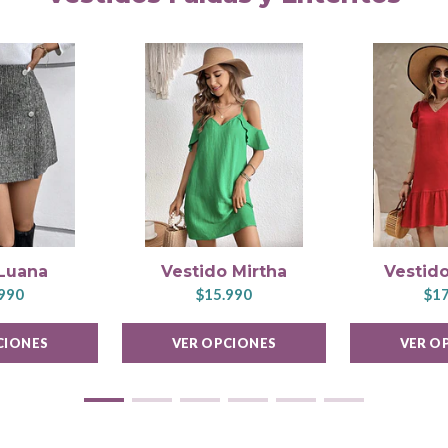
 Luana
Vestido Mirtha
Vestido
990
$15.990
$17
CIONES
VER OPCIONES
VER O