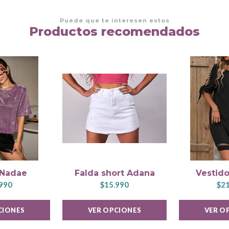
Puede que te interesen estos
Productos recomendados
 Nadae
Falda short Adana
Vestido
990
$15.990
$21
CIONES
VER OPCIONES
VER O