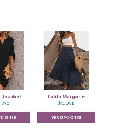
 Jezabel
Falda Margorie
Vestid
.990
$15.990
$2
PCIONES
VER OPCIONES
VER 