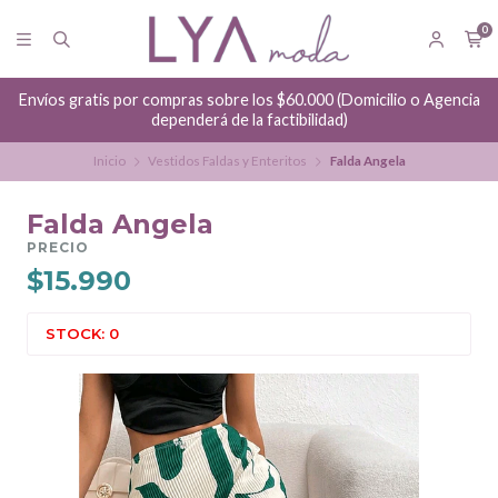
0
Envíos gratis por compras sobre los $60.000 (Domicilio o Agencia
dependerá de la factibilidad)
Inicio
Vestidos Faldas y Enteritos
Falda Angela
Falda Angela
PRECIO
$15.990
STOCK: 0