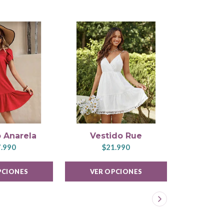
 Anarela
Vestido Rue
Vest
.990
$21.990
$1
PCIONES
VER OPCIONES
VER 