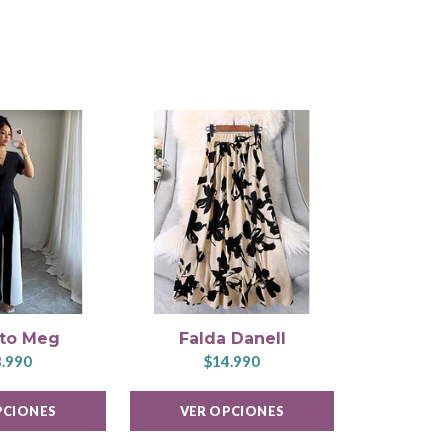
33%
DESC.
ito Meg
Falda Danell
Vesti
.990
$14.990
$9.9
PCIONES
VER OPCIONES
VER 