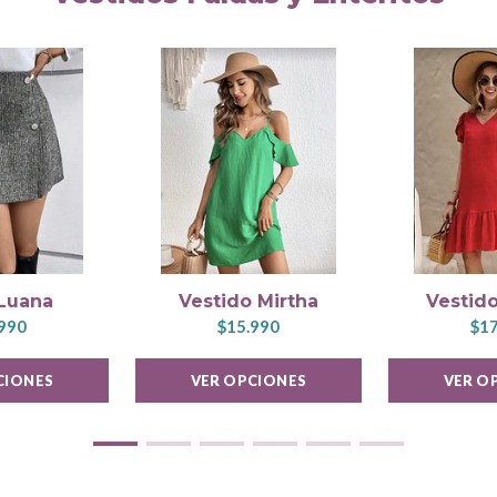
 Luana
Vestido Mirtha
Vestido
990
$15.990
$17
CIONES
VER OPCIONES
VER O