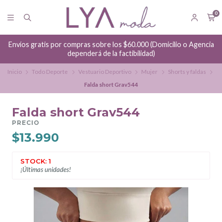
0
Envíos gratis por compras sobre los $60.000 (Domicilio o Agencia
dependerá de la factibilidad)
Inicio
Todo Deporte
Vestuario Deportivo
Mujer
Shorts y faldas
Falda short Grav544
Falda short Grav544
PRECIO
$13.990
STOCK: 1
¡Últimas unidades!