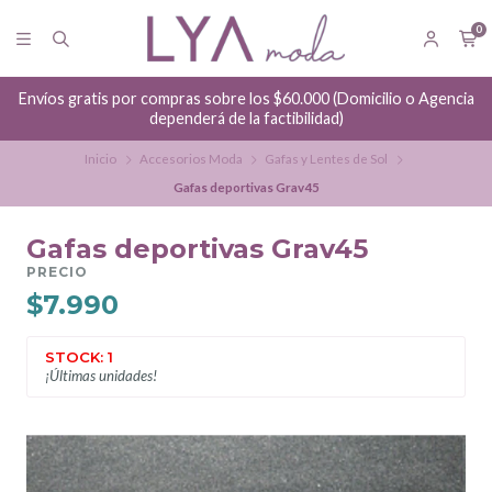
0
Envíos gratis por compras sobre los $60.000 (Domicilio o Agencia
dependerá de la factibilidad)
Inicio
Accesorios Moda
Gafas y Lentes de Sol
Gafas deportivas Grav45
Gafas deportivas Grav45
PRECIO
$7.990
STOCK: 1
¡Últimas unidades!