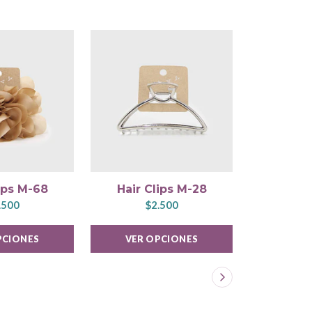
ips M-68
Hair Clips M-28
Hair 
.500
$2.500
$
PCIONES
VER OPCIONES
VER 