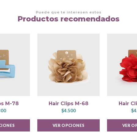
Puede que te interesen estos
Productos recomendados
ips M-78
Hair Clips M-68
Hair Cl
300
$4.500
$4
CIONES
VER OPCIONES
VER O