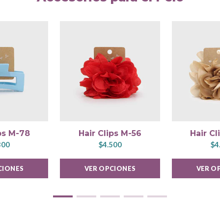
ips M-78
Hair Clips M-56
Hair Cl
300
$4.500
$4
CIONES
VER OPCIONES
VER O