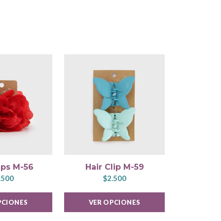
ips M-56
Hair Clip M-59
Hair 
.500
$2.500
$
PCIONES
VER OPCIONES
VER 