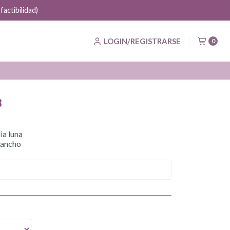
LOGIN/REGISTRARSE
0
8
ia luna
 ancho