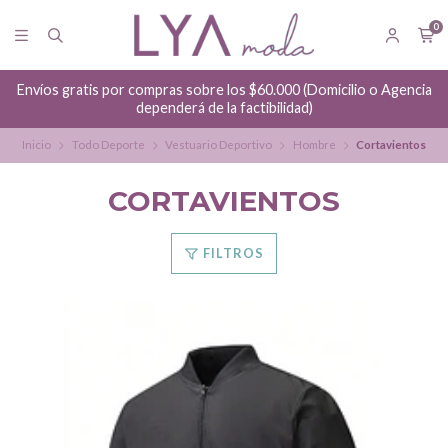
0
Envíos gratis por compras sobre los $60.000 (Domicilio o Agencia
dependerá de la factibilidad)
Inicio
Todo Deporte
Vestuario Deportivo
Hombre
Cortavientos
CORTAVIENTOS
FILTROS