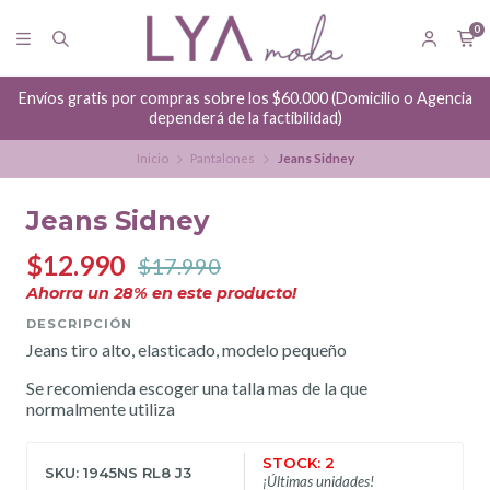
0
Envíos gratis por compras sobre los $60.000 (Domicilio o Agencia
dependerá de la factibilidad)
Inicio
Pantalones
Jeans Sidney
Jeans Sidney
$12.990
$17.990
Ahorra un
28
% en este producto!
DESCRIPCIÓN
Jeans tiro alto, elasticado, modelo pequeño
Se recomienda escoger una talla mas de la que
normalmente utiliza
STOCK: 2
SKU: 1945NS RL8 J3
¡Últimas unidades!