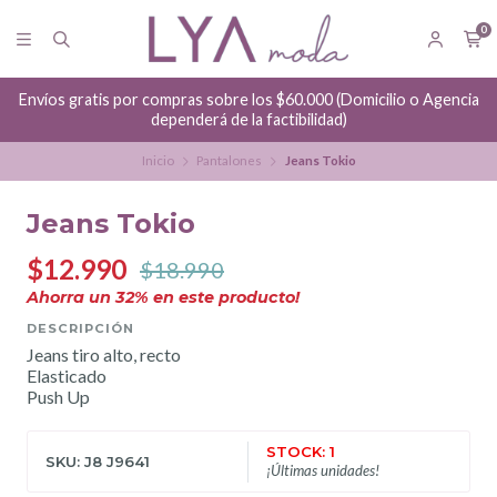
0
Envíos gratis por compras sobre los $60.000 (Domicilio o Agencia
dependerá de la factibilidad)
Inicio
Pantalones
Jeans Tokio
Jeans Tokio
$12.990
$18.990
Ahorra un
32
% en este producto!
DESCRIPCIÓN
Jeans tiro alto, recto
Elasticado
Push Up
STOCK: 1
SKU: J8 J9641
¡Últimas unidades!