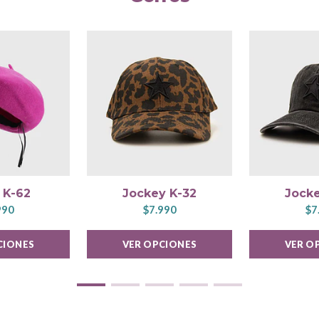
 K-62
Jockey K-32
Jocke
990
$7.990
$7
CIONES
VER OPCIONES
VER O