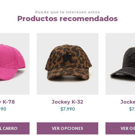
Puede que te interesen estos
Productos recomendados
y K-78
Jockey K-32
Jocke
990
$7.990
$7
AL CARRO
VER OPCIONES
VER O