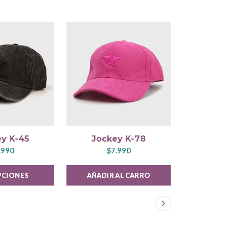
y K-45
Jockey K-78
Jock
.990
$7.990
$
PCIONES
AÑADIR AL CARRO
AÑADIR