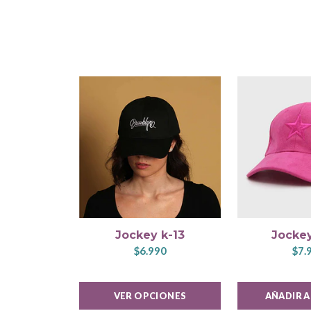
Jockey k-13
Jocke
$6.990
$7.
VER OPCIONES
AÑADIR 