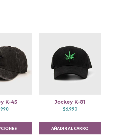
y K-45
Jockey K-81
Jock
.990
$6.990
$
PCIONES
AÑADIR AL CARRO
AÑADIR