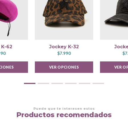
 K-62
Jockey K-32
Jocke
990
$7.990
$7
CIONES
VER OPCIONES
VER O
Puede que te interesen estos
Productos recomendados