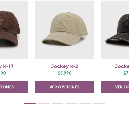
y K-17
Jockey k-2
Jocke
990
$5.990
$7
CIONES
VER OPCIONES
VER O