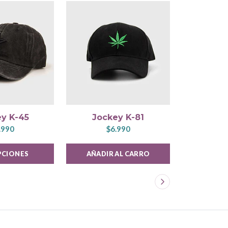
y K-45
Jockey K-81
Jock
.990
$6.990
$
PCIONES
AÑADIR AL CARRO
AÑADIR