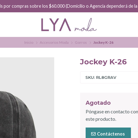
is por compras sobre los $60.000 (Domicilio o Agencia dependerá de la f
Inicio
Accesorios Moda
Gorros
Jockey K-26
Jockey K-26
SKU: RL8GRAV
Agotado
Póngase en contacto con
este producto.
Contáctenos