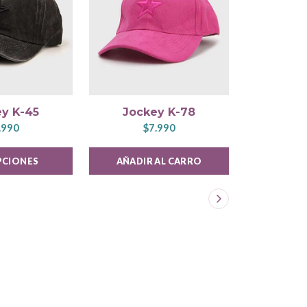
y K-45
Jockey K-78
Jock
.990
$7.990
$
PCIONES
AÑADIR AL CARRO
AÑADIR