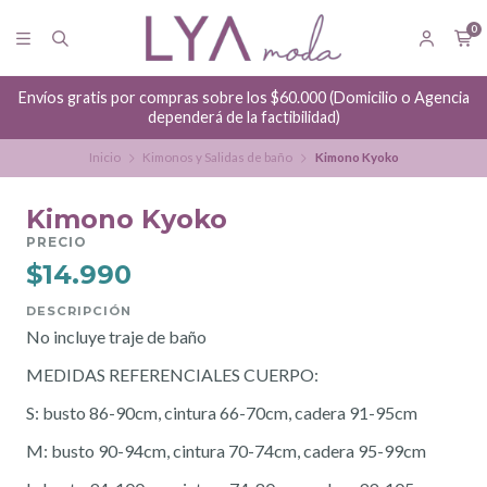
0
Envíos gratis por compras sobre los $60.000 (Domicilio o Agencia
dependerá de la factibilidad)
Inicio
Kimonos y Salidas de baño
Kimono Kyoko
Kimono Kyoko
PRECIO
$14.990
DESCRIPCIÓN
No incluye traje de baño
MEDIDAS REFERENCIALES CUERPO:
S: busto 86-90cm, cintura 66-70cm, cadera 91-95cm
M: busto 90-94cm, cintura 70-74cm, cadera 95-99cm