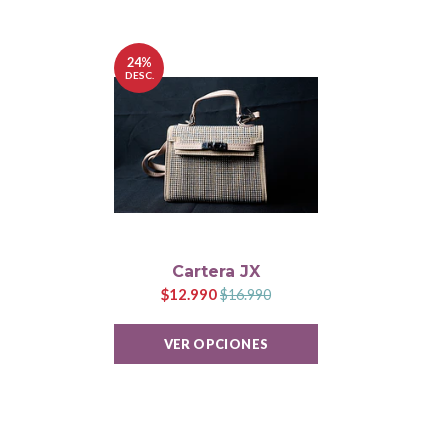
24%
DESC.
Cartera JX
$12.990
$16.990
VER OPCIONES