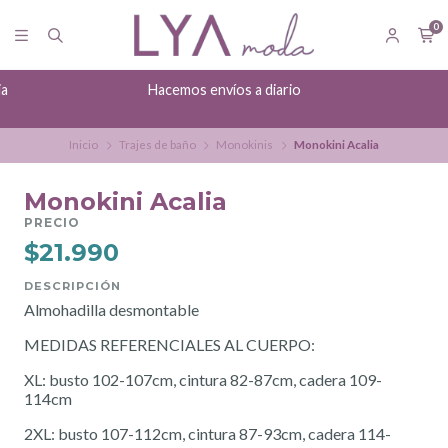
0
ia
Hacemos envíos a diario
Inicio
Trajes de baño
Monokinis
Monokini Acalia
Monokini Acalia
PRECIO
$21.990
DESCRIPCIÓN
Almohadilla desmontable
MEDIDAS REFERENCIALES AL CUERPO:
XL: busto 102-107cm, cintura 82-87cm, cadera 109-
114cm
2XL: busto 107-112cm, cintura 87-93cm, cadera 114-