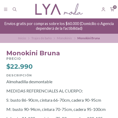
0
Envíos gratis por compras sobre los $60.000 (Domicilio o Agencia
dependerá de la factibilidad)
Inicio
Trajes de baño
Monokinis
Monokini Bruna
Monokini Bruna
PRECIO
$22.990
DESCRIPCIÓN
Almohadilla desmontable
MEDIDAS REFERENCIALES AL CUERPO:
S: busto 86-90cm, cintura 66-70cm, cadera 90-95cm
M: busto 90-94cm, cintura 70-75cm, cadera 95-100cm