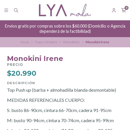
0
Envíos gratis por compras sobre los $60.000 (Domicilio o Agencia
dependerá de la factibilidad)
Inicio
Trajes de baño
Monokinis
Monokini Irene
Monokini Irene
PRECIO
$20.990
DESCRIPCIÓN
Top Push up (barba + almohadilla blanda desmontable)
MEDIDAS REFERENCIALES CUERPO:
S: busto 86-90cm, cintura 66-70cm, cadera 91-95cm
M: busto 90-94cm, cintura 70-74cm, cadera 95-99cm