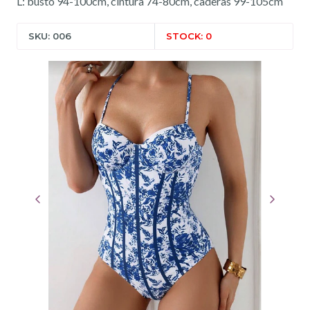
L: busto 94-100cm, cintura 74-80cm, caderas 99-105cm
SKU: 006
STOCK: 0