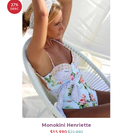
27%
DESC.
Monokini Henriette
$15.990
$21.990