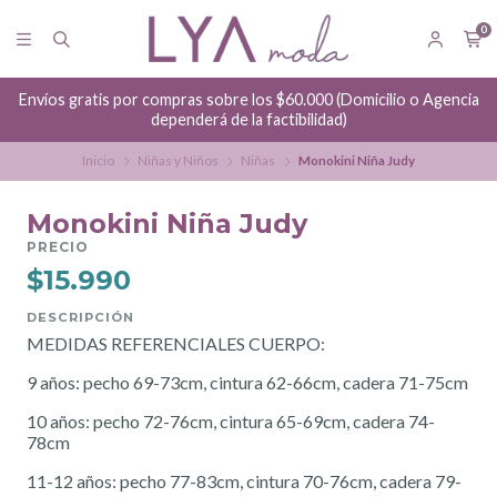
0
Envíos gratis por compras sobre los $60.000 (Domicilio o Agencia
dependerá de la factibilidad)
Inicio
Niñas y Niños
Niñas
Monokini Niña Judy
Monokini Niña Judy
PRECIO
$15.990
DESCRIPCIÓN
MEDIDAS REFERENCIALES CUERPO:
9 años: pecho 69-73cm, cintura 62-66cm, cadera 71-75cm
10 años: pecho 72-76cm, cintura 65-69cm, cadera 74-
78cm
11-12 años: pecho 77-83cm, cintura 70-76cm, cadera 79-