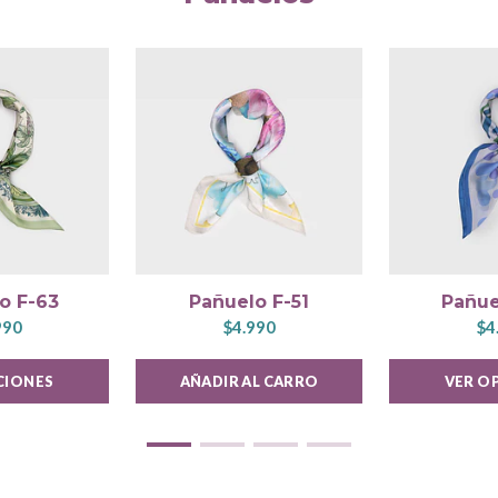
o F-63
Pañuelo F-51
Pañue
990
$4.990
$4
CIONES
AÑADIR AL CARRO
VER O