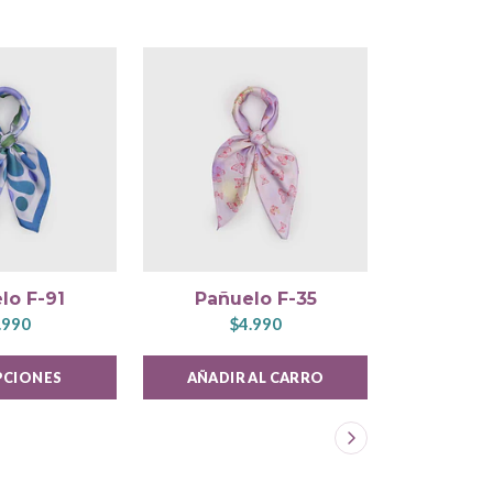
lo F-91
Pañuelo F-35
Pañu
.990
$4.990
$
PCIONES
AÑADIR AL CARRO
VER 