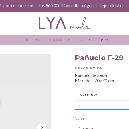
is por compras sobre los $60.000 (Domicilio o Agencia dependerá de la f
Inicio
Accesorios Moda
Pañuelos
Pañuelo F-29
Pañuelo F-29
DESCRIPCIÓN
Pañuelo de Seda
Medidas: 70x70 cm
SKU: 367
Color