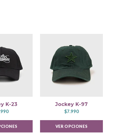
y K-23
Jockey K-97
Coll
.990
$7.990
$
PCIONES
VER OPCIONES
AÑADIR