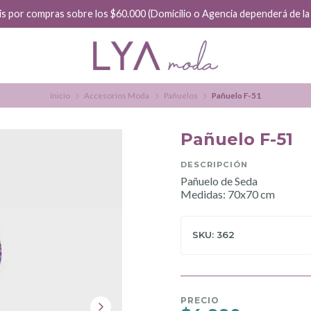
is por compras sobre los $60.000 (Domicilio o Agencia dependerá de la f
Inicio
Accesorios Moda
Pañuelos
Pañuelo F-51
Pañuelo F-51
DESCRIPCIÓN
Pañuelo de Seda
Medidas: 70x70 cm
SKU: 362
PRECIO