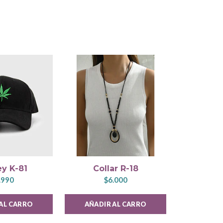
y K-81
Collar R-18
Jock
.990
$6.000
$
AL CARRO
AÑADIR AL CARRO
AÑADIR