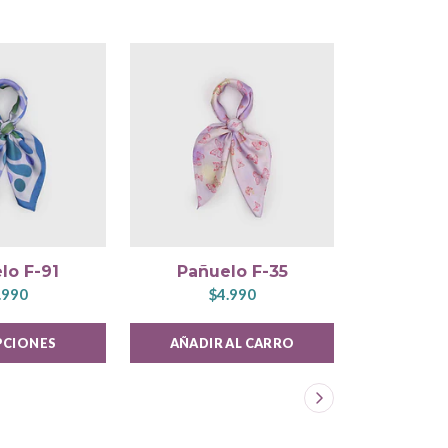
lo F-91
Pañuelo F-35
Pañu
.990
$4.990
$
PCIONES
AÑADIR AL CARRO
VER 