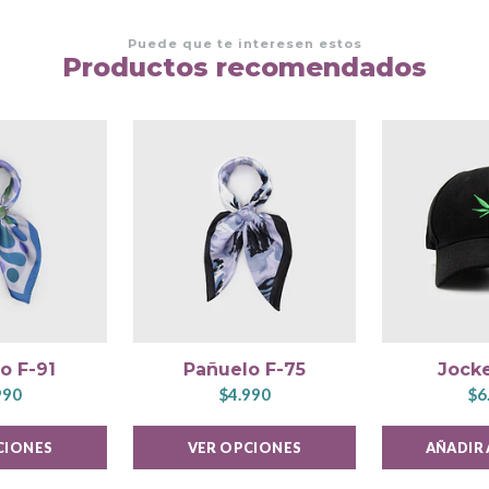
Puede que te interesen estos
Productos recomendados
o F-91
Pañuelo F-75
Jocke
990
$4.990
$6
CIONES
VER OPCIONES
AÑADIR 