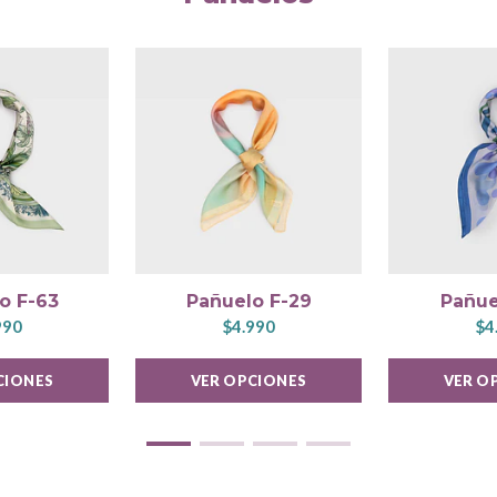
o F-63
Pañuelo F-29
Pañue
990
$4.990
$4
CIONES
VER OPCIONES
VER O