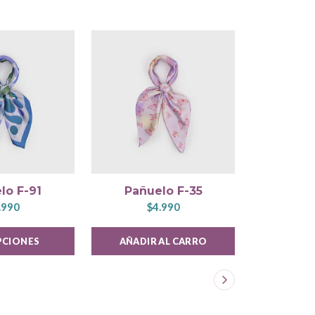
lo F-91
Pañuelo F-35
Pañu
.990
$4.990
$
PCIONES
AÑADIR AL CARRO
VER 