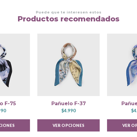
Puede que te interesen estos
Productos recomendados
o F-75
Pañuelo F-37
Pañue
990
$4.990
$4
CIONES
VER OPCIONES
VER O