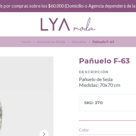
is por compras sobre los $60.000 (Domicilio o Agencia dependerá de la f
Inicio
Accesorios Moda
Pañuelos
Pañuelo F-63
Pañuelo F-63
DESCRIPCIÓN
Pañuelo de Seda
Medidas: 70x70 cm
SKU: 370
Color