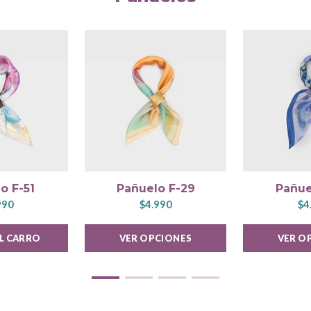
o F-51
Pañuelo F-29
Pañue
990
$4.990
$4
AL CARRO
VER OPCIONES
VER O