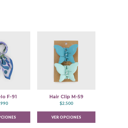
lo F-91
Hair Clip M-59
Boi
.990
$2.500
$
PCIONES
VER OPCIONES
VER 