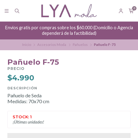
0
Envíos gratis por compras sobre los $60.000 (Domicilio o Agencia
dependerá de la factibilidad)
Inicio
Accesorios Moda
Pañuelos
Pañuelo F-75
Pañuelo F-75
PRECIO
$4.990
DESCRIPCIÓN
Pañuelo de Seda
Medidas: 70x70 cm
STOCK: 1
¡Últimas unidades!