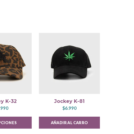
y K-32
Jockey K-81
Aro
.990
$6.990
$
PCIONES
AÑADIR AL CARRO
AÑADIR