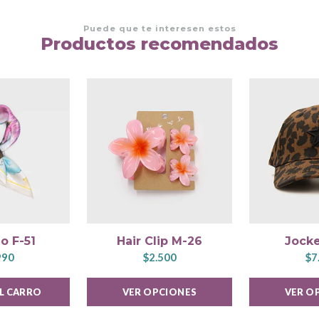
Puede que te interesen estos
Productos recomendados
o F-51
Hair Clip M-26
Jocke
990
$2.500
$7
AL CARRO
VER OPCIONES
VER O