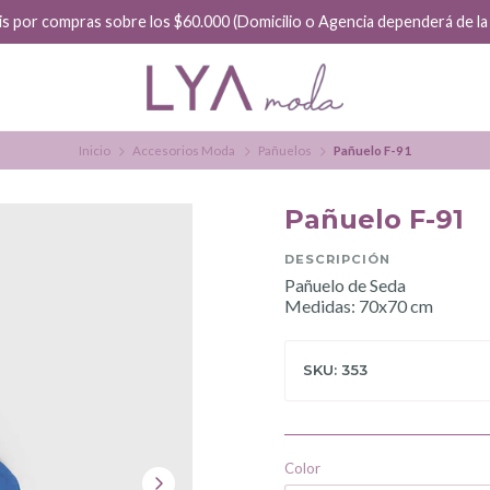
is por compras sobre los $60.000 (Domicilio o Agencia dependerá de la f
Inicio
Accesorios Moda
Pañuelos
Pañuelo F-91
Pañuelo F-91
DESCRIPCIÓN
Pañuelo de Seda
Medidas: 70x70 cm
SKU: 353
Color