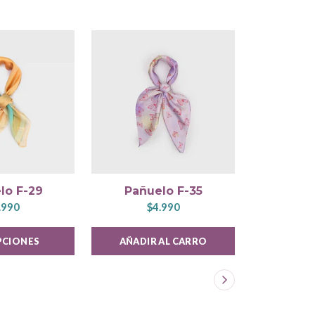
lo F-29
Pañuelo F-35
Pañu
.990
$4.990
$
PCIONES
AÑADIR AL CARRO
VER 