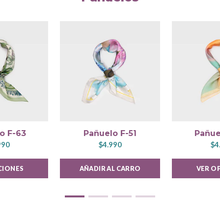
o F-63
Pañuelo F-51
Pañue
990
$4.990
$4
CIONES
AÑADIR AL CARRO
VER O