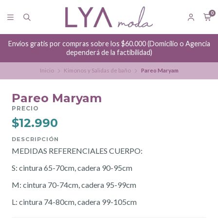
0
Envíos gratis por compras sobre los $60.000 (Domicilio o Agencia
dependerá de la factibilidad)
Inicio
Kimonos y Salidas de baño
Pareo Maryam
Pareo Maryam
PRECIO
$12.990
DESCRIPCIÓN
MEDIDAS REFERENCIALES CUERPO:
S: cintura 65-70cm, cadera 90-95cm
M: cintura 70-74cm, cadera 95-99cm
L: cintura 74-80cm, cadera 99-105cm