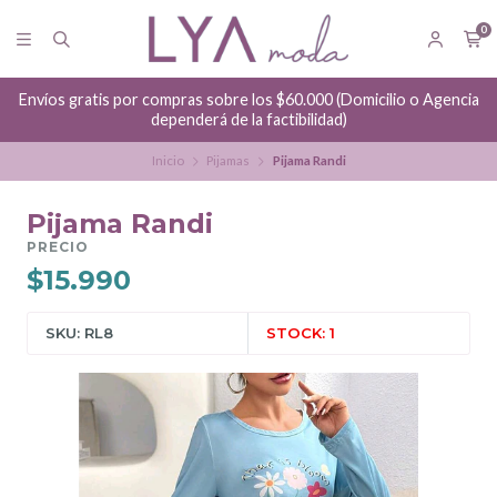
0
Envíos gratis por compras sobre los $60.000 (Domicilio o Agencia
dependerá de la factibilidad)
Inicio
Pijamas
Pijama Randi
Pijama Randi
PRECIO
$15.990
SKU: RL8
STOCK: 1