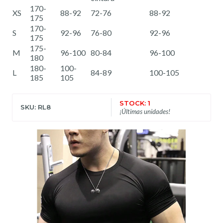
170-
XS
88-92
72-76
88-92
175
170-
S
92-96
76-80
92-96
175
175-
M
96-100
80-84
96-100
180
180-
100-
L
84-89
100-105
185
105
STOCK: 1
SKU: RL8
¡Últimas unidades!