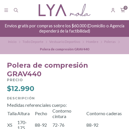
0
Envíos gratis por compras sobre los $60.000 (Domicilio o Agencia
dependerá de la factibilidad)
Inicio
Todo Deporte
Vestuario Deportivo
Hombre
Poleras
Polera de compresión GRAV440
Polera de compresión
GRAV440
PRECIO
$12.990
DESCRIPCIÓN
Medidas referenciales cuerpo:
Contorno
Talla
Altura
Pecho
Contorno caderas
cintura
170-
XS
88-92
72-76
88-92
175