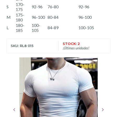
170-
S
92-96
76-80
92-96
175
175-
M
96-100
80-84
96-100
180
180-
100-
L
84-89
100-105
185
105
STOCK: 2
SKU: RL8 015
¡Últimas unidades!