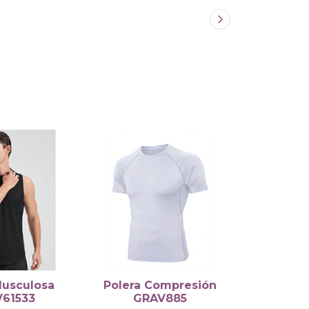
Musculosa
Polera Compresión
Pantaló
61533
GRAV885
GR