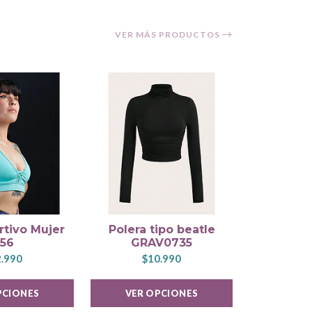
VER MÁS PRODUCTOS
40%
DESC.
tivo Mujer
Polera tipo beatle
Polera
56
GRAV0735
GR
.990
$10.990
$5.9
PCIONES
VER OPCIONES
VER 