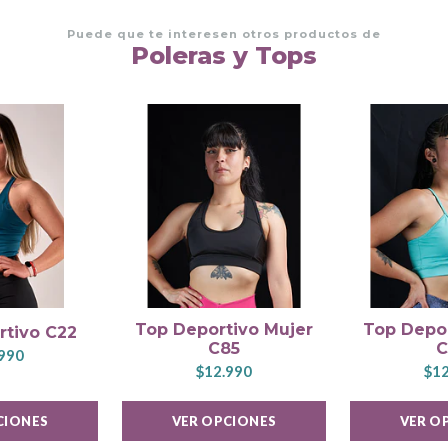
Puede que te interesen otros productos de
Poleras y Tops
Top Deportivo Mujer
Top Depor
rtivo C22
C85
C
990
$12.990
$12
CIONES
VER OPCIONES
VER O