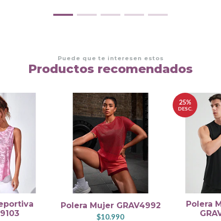
Puede que te interesen estos
Productos recomendados
25%
DESC.
eportiva
Polera 
Polera Mujer GRAV4992
9103
GRAV
$10.990