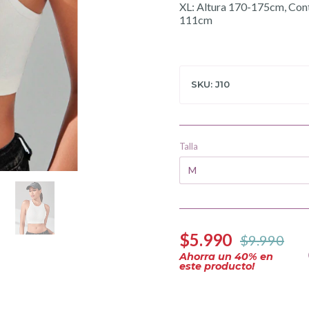
XL: Altura 170-175cm, Con
111cm
SKU: J10
Talla
$5.990
$9.990
Ahorra un
40
% en
este producto!