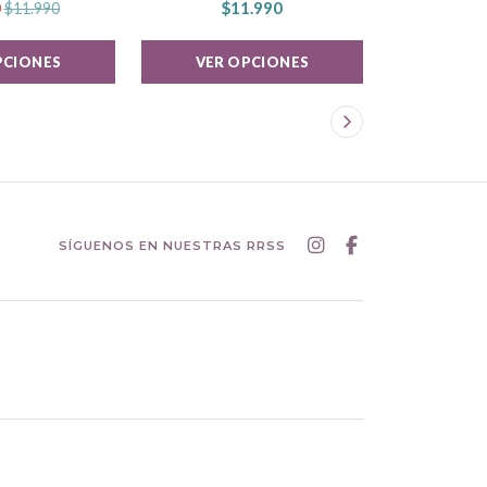
0
$11.990
$1
$11.990
PCIONES
VER OPCIONES
VER 
SÍGUENOS EN NUESTRAS RRSS