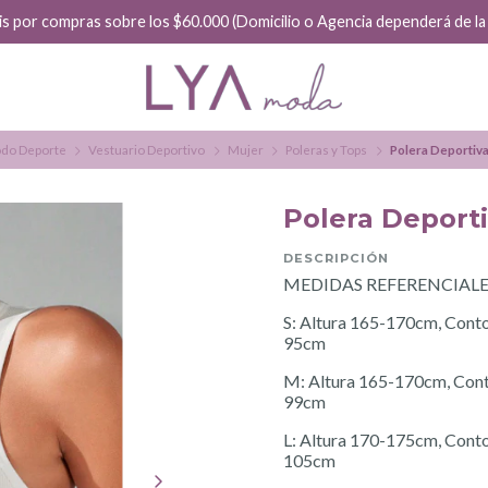
is por compras sobre los $60.000 (Domicilio o Agencia dependerá de la f
do Deporte
Vestuario Deportivo
Mujer
Poleras y Tops
Polera Deporti
Polera Deport
DESCRIPCIÓN
MEDIDAS REFERENCIALE
S: Altura 165-170cm, Cont
95cm
M: Altura 165-170cm, Cont
99cm
L: Altura 170-175cm, Cont
105cm