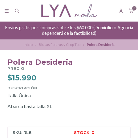
0
Envíos gratis por compras sobre los $60.000 (Domicilio o Agencia
dependerá de la factibilidad)
Inicio
Blusas Poleras y Crop Top
Polera Desideria
Polera Desideria
PRECIO
$15.990
DESCRIPCIÓN
Talla Única
Abarca hasta talla XL
SKU: RL8
STOCK: 0